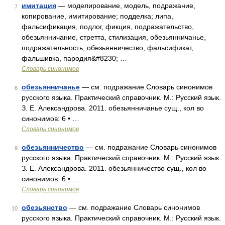
имитация
— моделирование, модель, подражание,
7
копирование, имитирование; подделка; липа,
фальсификация, подлог, фикция, подражательство,
обезьянничание, стретта, стилизация, обезьянничанье,
подражательность, обезьянничество, фальсификат,
фальшивка, пародия&#8230; …
Словарь синонимов
обезьянничанье
— см. подражание Словарь синонимов
8
русского языка. Практический справочник. М.: Русский язык.
З. Е. Александрова. 2011. обезьянничанье сущ., кол во
синонимов: 6 • …
Словарь синонимов
обезьянничество
— см. подражание Словарь синонимов
9
русского языка. Практический справочник. М.: Русский язык.
З. Е. Александрова. 2011. обезьянничество сущ., кол во
синонимов: 6 • …
Словарь синонимов
обезьянство
— см. подражание Словарь синонимов
10
русского языка. Практический справочник. М.: Русский язык.