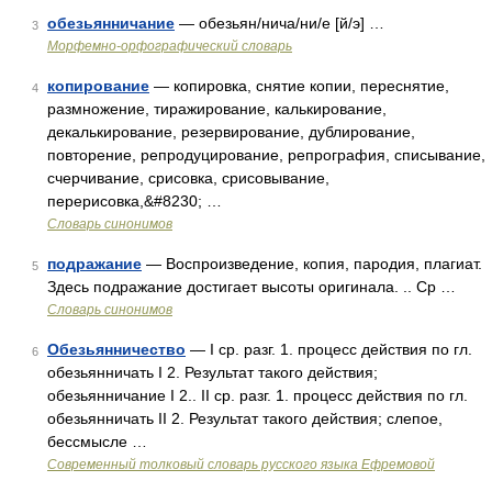
обезьянничание
— обезьян/нича/ни/е [й/э] …
3
Морфемно-орфографический словарь
копирование
— копировка, снятие копии, переснятие,
4
размножение, тиражирование, калькирование,
декалькирование, резервирование, дублирование,
повторение, репродуцирование, репрография, списывание,
счерчивание, срисовка, срисовывание,
перерисовка,&#8230; …
Словарь синонимов
подражание
— Воспроизведение, копия, пародия, плагиат.
5
Здесь подражание достигает высоты оригинала. .. Ср …
Словарь синонимов
Обезьянничество
— I ср. разг. 1. процесс действия по гл.
6
обезьянничать I 2. Результат такого действия;
обезьянничание I 2.. II ср. разг. 1. процесс действия по гл.
обезьянничать II 2. Результат такого действия; слепое,
бессмысле …
Современный толковый словарь русского языка Ефремовой