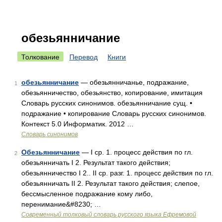
обезьянничание
Толкование
Перевод
Книги
обезьянничание
— обезьянничанье, подражание,
1
обезьянничество, обезьянство, копирование, имитация
Словарь русских синонимов. обезьянничание сущ. •
подражание • копирование Словарь русских синонимов.
Контекст 5.0 Информатик. 2012 …
Словарь синонимов
Обезьянничание
— I ср. 1. процесс действия по гл.
2
обезьянничать I 2. Результат такого действия;
обезьянничество I 2.. II ср. разг. 1. процесс действия по гл.
обезьянничать II 2. Результат такого действия; слепое,
бессмысленное подражание кому либо,
перенимание&#8230; …
Современный толковый словарь русского языка Ефремовой